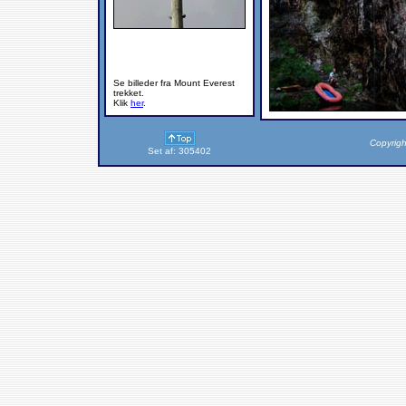
Se billeder fra Mount Everest
trekket.
Klik
her
.
Copyrigh
Set af: 305402