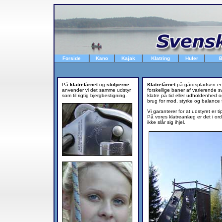
Forside
Kano
Kajak
Klatring
Huler
B
På
klatretårnet
og
stolperne
Klatretårnet
på gårdspladsen er 
anvender vi det samme udstyr
forskellige baner af varierende
som til rigtig bjergbestigning.
klatre på tid eller udholdenhed 
brug for mod, styrke og balance f
Vi garanterer for at udstyret er ti
På vores klatreanlæg er det i or
ikke slår sig ihjel.